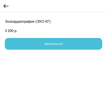
Эхокардиография (ЭХО-КГ)
3 200
р.
Записаться!