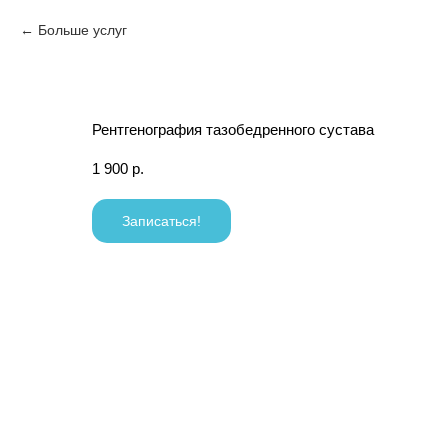
Больше услуг
Рентгенография тазобедренного сустава
1 900
р.
Записаться!