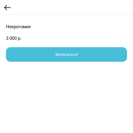
Некротомия
3 000
р.
Записаться!