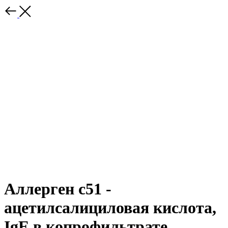
Аллерген c51 -
ацетилсалициловая кислота,
IgE в копрофильтрате