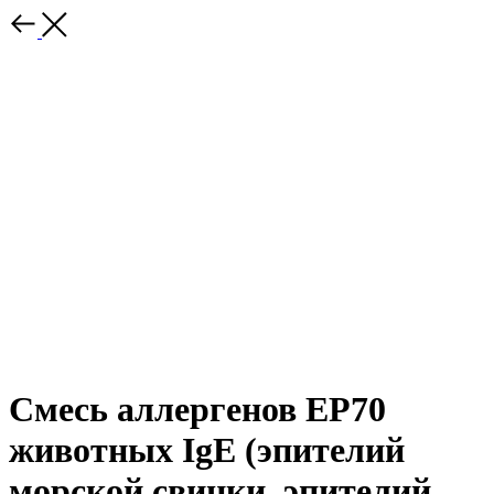
Смесь аллергенов EP70
животных IgE (эпителий
морской свинки, эпителий