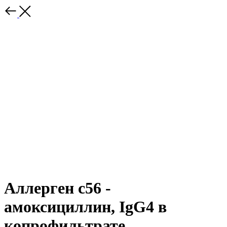
Аллерген с56 -
амоксициллин, IgG4 в
копрофильтрате