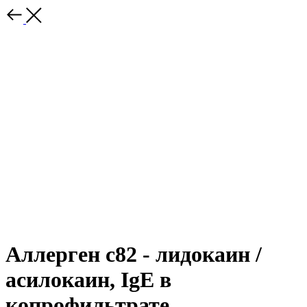
Аллерген c82 - лидокаин /
асилокаин, IgE в
копрофильтрате