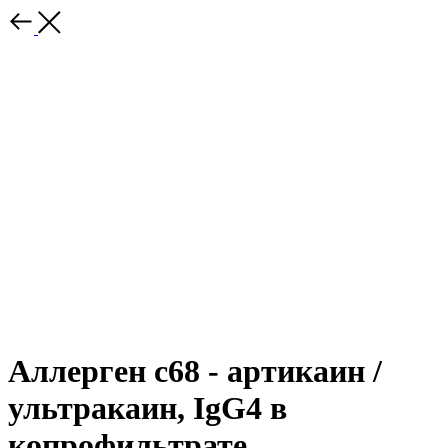
Аллерген c68 - артикаин /
ультракаин, IgG4 в
копрофильтрате