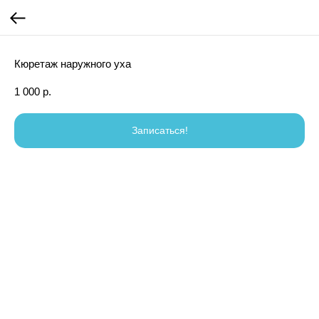
Кюретаж наружного уха
1 000
р.
Записаться!