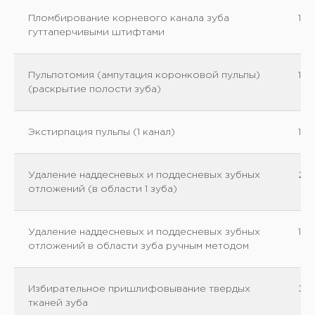
Пломбирование корневого канала зуба
13
гуттаперчивыми штифтами
Пульпотомия (ампутация коронковой пульпы)
150
(раскрытие полости зуба)
Экстирпация пульпы (1 канал)
150
Удаление наддесневых и поддесневых зубных
20
отложений (в области 1 зуба)
Удаление наддесневых и поддесневых зубных
150
отложений в области зуба ручным методом
Избирательное пришлифовывание твердых
30
тканей зуба