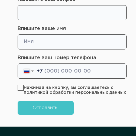
• Организация: Московский
государственный медико-
стоматологический университет
Федерального агентства по
здравоохранению и социальному развитию,
Впишите ваше имя
г. Москва
• Специальность: Стоматология
• Год выдачи: 2000
• Сертификаты / аккредитация:
Стоматология терапевтическая
Впишите ваш номер телефона
№1177181016700 от 16.03.2020
+7
Нажимая на кнопку, вы соглашаетесь с
политикой обработки персональных данных
Отправить!