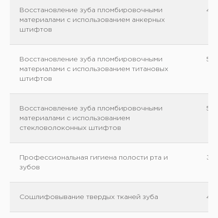
Восстановление зуба пломбировочными
45
материалами с использованием анкерных
штифтов
Восстановление зуба пломбировочными
50
материалами с использованием титановых
штифтов
Восстановление зуба пломбировочными
55
материалами с использованием
стекловолоконных штифтов
Профессиональная гигиена полости рта и
30
зубов
Сошлифовывание твердых тканей зуба
45