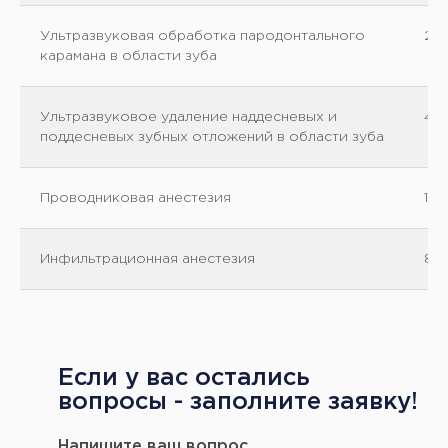
Ультразвуковая обработка пародонтального
25
карамана в области зуба
Ультразвуковое удаление наддесневых и
40
поддесневых зубных отложений в области зуба
Проводниковая анестезия
10
Инфильтрационная анестезия
80
Образование
Если у вас остались
вопросы - заполните заявку!
• Уровень образования: Высшее
Напишите ваш вопрос