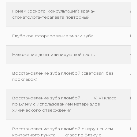
Прием (осмотр, консультация) врача-
80
стоматолога-терапевта повторный
Глубокое фторирование эмали зуба
150
Наложение девитализирующей пасты
40
Восстановление зуба пломбой (световая, без
30
прокладок)
Восстановление зуба пломбой I, II, III, V, VI класс
12
по Блэку с использованием материалов
химического отверждения
Восстановление зуба пломбой с нарушением
110
контактного пункта II, III класс по Блэку с