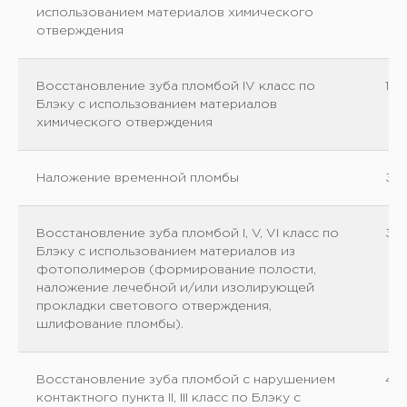
использованием материалов химического
отверждения
Восстановление зуба пломбой IV класс по
14
Блэку с использованием материалов
химического отверждения
Наложение временной пломбы
35
Восстановление зуба пломбой I, V, VI класс по
30
Блэку с использованием материалов из
фотополимеров (формирование полости,
наложение лечебной и/или изолирующей
прокладки светового отверждения,
шлифование пломбы).
Восстановление зуба пломбой с нарушением
40
контактного пункта II, III класс по Блэку с