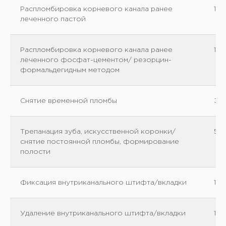
Распломбировка корневого канала ранее
12
леченного пастой
Распломбировка корневого канала ранее
18
леченного фосфат-цементом/ резорцин-
формальдегидным методом
Снятие временной пломбы
35
Трепанация зуба, искусственной коронки/
50
снятие постоянной пломбы, формирование
полости
Фиксация внутриканального штифта/вкладки
15
Удаление внутриканального штифта/вкладки
15