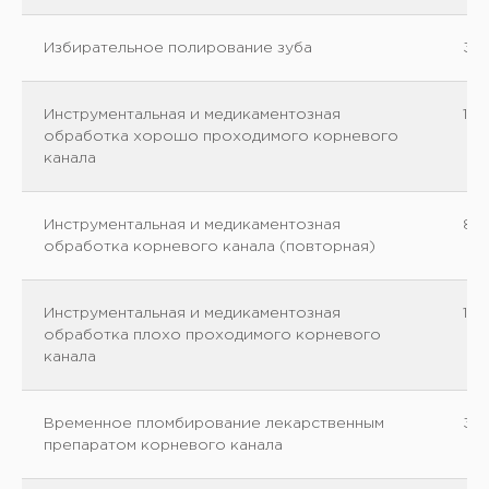
Избирательное полирование зуба
30
Инструментальная и медикаментозная
15
обработка хорошо проходимого корневого
канала
Инструментальная и медикаментозная
85
обработка корневого канала (повторная)
Инструментальная и медикаментозная
18
обработка плохо проходимого корневого
канала
Временное пломбирование лекарственным
35
препаратом корневого канала