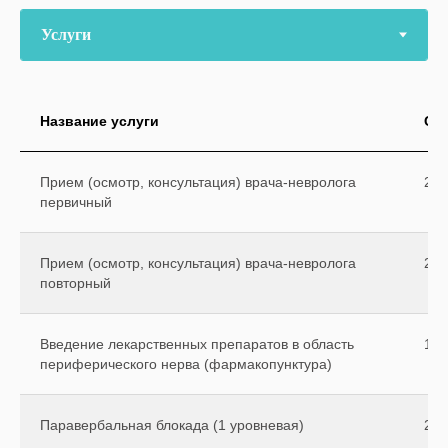
Название услуги
Ст
Прием (осмотр, консультация) врача-невролога
250
первичный
Прием (осмотр, консультация) врача-невролога
200
повторный
Введение лекарственных препаратов в область
170
периферического нерва (фармакопунктура)
Паравербальная блокада (1 уровневая)
250