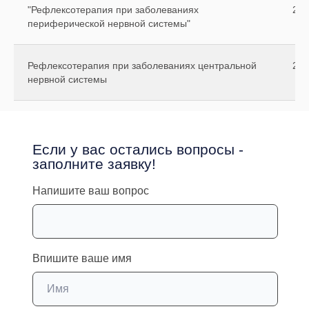
"Рефлексотерапия при заболеваниях
250
периферической нервной системы"
Рефлексотерапия при заболеваниях центральной
250
нервной системы
Образование
Если у вас остались вопросы -
заполните заявку!
Уровень образования:
Высшее
Организация:
Луганский государственный
медицинский университет
Напишите ваш вопрос
Специальность:
Неврология
Год выдачи:
2001
Сертификаты / аккредитация:
Неврология
№7724031853358 от 23.04.2024
Впишите ваше имя