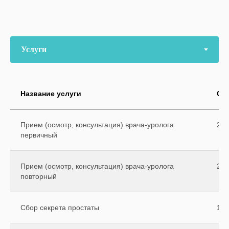
Название услуги
Ст
Прием (осмотр, консультация) врача-уролога
250
первичный
Прием (осмотр, консультация) врача-уролога
200
повторный
Сбор секрета простаты
120