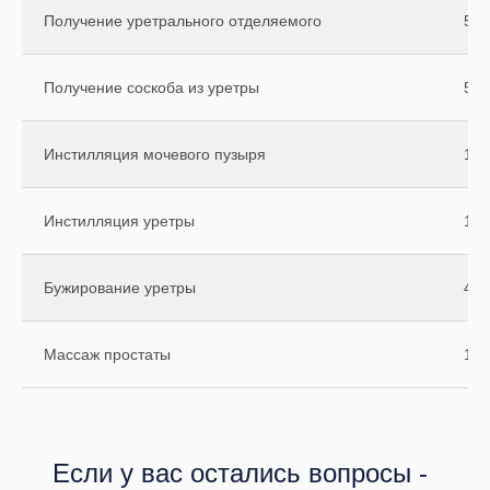
Получение уретрального отделяемого
500
Получение соскоба из уретры
500
Инстилляция мочевого пузыря
110
Инстилляция уретры
110
Бужирование уретры
400
Массаж простаты
110
Если у вас остались вопросы -
Образование