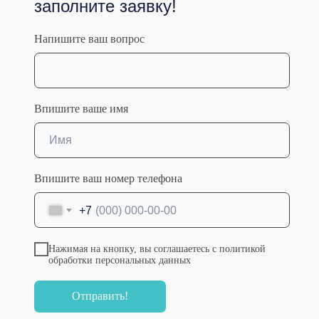
заполните заявку!
• Уровень образования: Высшее
Напишите ваш вопрос
• Организация: Ярославский Государственный
медицинский институт
• Специальность: Урология
• Год выдачи: 2017
Сертификаты / аккредитация: Урология от
Впишите ваше имя
21.05.2024
Впишите ваш номер телефона
+7
Нажимая на кнопку, вы соглашаетесь с политикой
обработки персональных данных
Отправить!