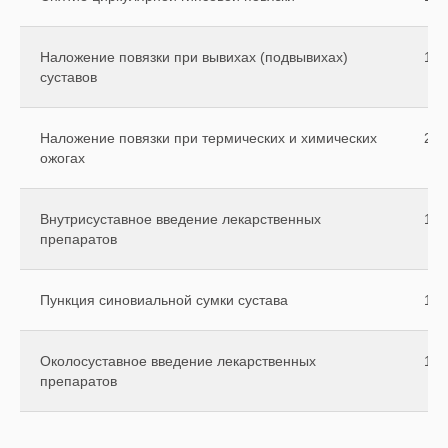
Наложение повязки при вывихах (подвывихах)
160
суставов
Наложение повязки при термических и химических
230
ожогах
Внутрисуставное введение лекарственных
150
препаратов
Пункция синовиальной сумки сустава
180
Околосуставное введение лекарственных
120
препаратов