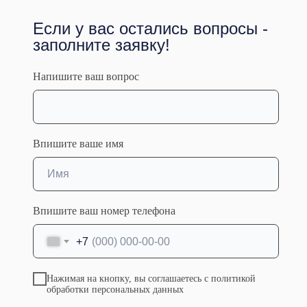
Если у вас остались вопросы -
Образование
заполните заявку!
• Уровень образования : Высшее
Напишите ваш вопрос
• Организация: Государственное бюджетное
образовательное учреждение высшего
профессионального образования
«Саратовский государственный медицинский
университет имени В.И. Разумовского»
Впишите ваше имя
Министерства здравоохранения Российской
Федерации
• Специальность: Травматология и ортопедия
• Год выдачи: 2020
• Сертификаты / Аккредитация: Травматология
Впишите ваш номер телефона
и ортопедия от 30.07.2022
+7
Нажимая на кнопку, вы соглашаетесь с политикой
обработки персональных данных