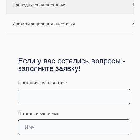
Проводниковая анестезия
100
Инфильтрационная анестезия
800
Образование
Если у вас остались вопросы -
заполните заявку!
• Уровень образования: Высшее
Напишите ваш вопрос
• Организация: ГБОУ ВПО "Омский
государственный медицинский университет"
Минздрава России
• Специальность: Стоматология общей
практики
Впишите ваше имя
• Год выдачи: 2016
• Квалификация: Первая
Сертификаты / аккредитация:
Организация здравоохранения и