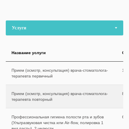
Название услуги
Ст
Прием (осмотр, консультация) врача-стоматолога-
110
терапевта первичный
Прием (осмотр, консультация) врача-стоматолога-
800
терапевта повторный
Профессиональная гигиена полости рта и зубов
600
(Ультразвуковая чистка или Air-flow, полировка 1
вид пасты), 2 челюсти