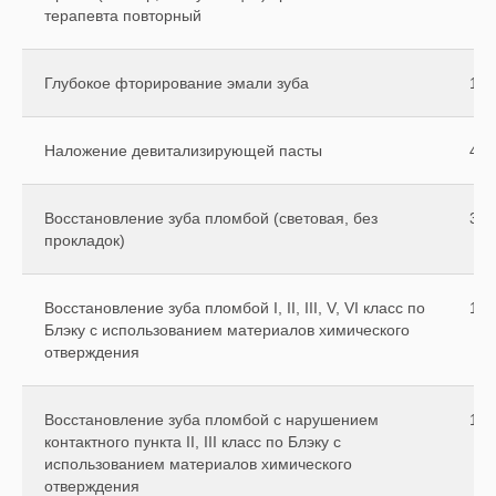
терапевта повторный
Глубокое фторирование эмали зуба
150
Наложение девитализирующей пасты
400
Восстановление зуба пломбой (световая, без
300
прокладок)
Восстановление зуба пломбой I, II, III, V, VI класс по
120
Блэку с использованием материалов химического
отверждения
Восстановление зуба пломбой с нарушением
110
контактного пункта II, III класс по Блэку с
использованием материалов химического
отверждения