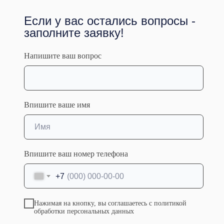
Если у вас остались вопросы -
Образование
заполните заявку!
• Образование: Высшее
Напишите ваш вопрос
• Организация: ФГБОУ ВО «Саратовский
государственный медицинский университет
имени В.И. Разумовского» МЗ РФ
• Специальность: Травматология и ортопедия
• Год выдачи: 2020
Впишите ваше имя
• Сертификаты / аккредитация:Травматология
и ортопедия №Протокол №25 от 20.01.2023
Впишите ваш номер телефона
+7
Нажимая на кнопку, вы соглашаетесь с политикой
обработки персональных данных