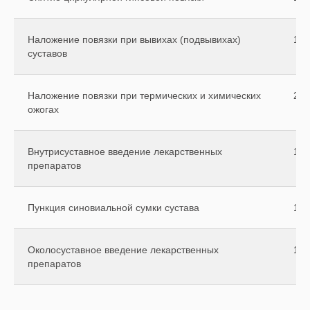
Наложение повязки при вывихах (подвывихах)
160
суставов
Наложение повязки при термических и химических
230
ожогах
Внутрисуставное введение лекарственных
150
препаратов
Пункция синовиальной сумки сустава
180
Околосуставное введение лекарственных
120
препаратов