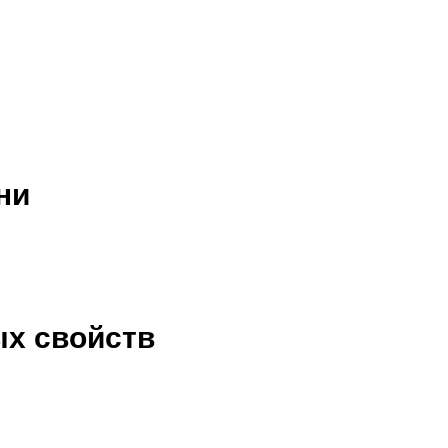
ни
ых свойств