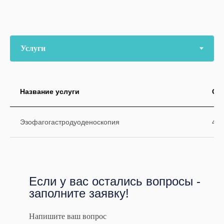
Название услуги
Ст
Эзофагогастродуоденоскопия
450
Образование
Если у вас остались вопросы -
заполните заявку!
• Уровень образования: Высшее
Напишите ваш вопрос
• Организация: ГБОУ ВПО Первый Московский