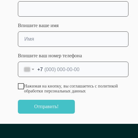
государственный медицинский университет
имени И.М. Сеченова
• Минздравсоцразвития РФ
• Специальность: Эндоскопия
Впишите ваше имя
• Год выдачи: 2012
• Сертификаты / аккредитация: Эндоскопия
№Протокол №15 от 09.09.2022
Впишите ваш номер телефона
+7
Нажимая на кнопку, вы соглашаетесь с политикой
обработки персональных данных
Отправить!